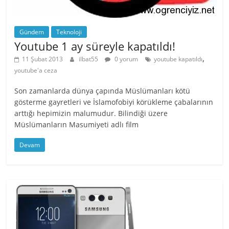
Gündem
Teknoloji
Youtube 1 ay süreyle kapatıldı!
,
11 Şubat 2013
ilbat55
0 yorum
youtube kapatıldı
youtube'a ceza
Son zamanlarda dünya çapında Müslümanları kötü
gösterme gayretleri ve İslamofobiyi körükleme çabalarının
arttığı hepimizin malumudur. Bilindiği üzere
Müslümanların Masumiyeti adlı film
Devam