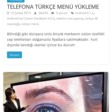
TELEFONA TÜRKÇE MENÜ YÜKLEME
,
25 Şubat 2013
ilbat55
0 yorum
android 4.1.2
,
,
Android Ice Cream Sandwich 4.0.3
telefon root yapma
türkçe dil
,
seçeneği
türkçe menü
Bilindiği gibi dünyaca ünlü birçok markanın üstün özellikli
cep telefonları olağanüstü fiyatlara satılmaktadır. Yurt
dışında tanıdığı olanlar içinse bu durum
Devam