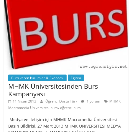
Burs veren kurumlar & Ekonomi
Eğitim
MHMK Üniversitesinden Burs
Kampanyası
11 Nisan 2013
Öğrenci Dostu Türk
1 yorum
MHMK
,
Macromedia Üniversitesi burs
öğrenci burs
Medya ve iletişim için MHMK Macromedia Üniversitesi
Basın Bildirisi, 27 Mart 2013 MHMK ÜNİVERSİTESİ MEDYA