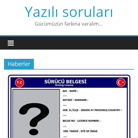
Skip
Yazılı soruları
to
content
Gücümüzün farkına varalım…
Haberler