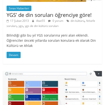
Sınav Haberleri
YGS’ de din soruları öğrenciye göre!
,
17 Şubat 2013
ilbat55
0 yorum
din kültürü
felsefe
,
,
soruları
ygs
ygs de din kültürü soruları
Bilindiği gibi bu yıl YGS sorularına yeni alan eklendi.
Öğrenciler önceki yıllarda sorulan konulara ek olarak Din
Kültürü ve Ahlak
Devam