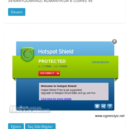
SENARYOLARINIZI ALMANYA’DA 6 LİSANS VE
Devam
Eğitim
İlaç Gibi Bilgiler