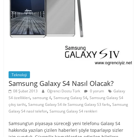
Teknoloji
Samsung Galaxy S4 Nasıl Olacak?
08 Şubat 2013
Öğrenci Dostu Türk
0 yorum
Galaxy
,
,
,
S4 özellikleri
samsung 4
Samsung Galaxy S4
Samsung Galaxy S4
,
,
çıkış tarihi
Samsung Galaxy S4 ile Samsung Galaxy S3 farkı
Samsung
,
Galaxy S4 nasıl telefon
Samsung Galaxy S4 renkleri
Samsung’un piyasaya süreceği yeni telefonu Galaxy S4
hakkında yazılan çizilen haberleri şöyle toparlayıp sizler
için sunduk. Güvenilir kaynaklardan edinilen bilgilere