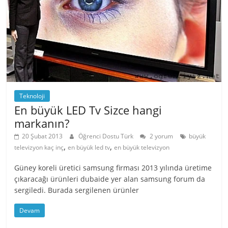
Teknoloji
En büyük LED Tv Sizce hangi
markanın?
20 Şubat 2013
Öğrenci Dostu Türk
2 yorum
büyük
,
,
televizyon kaç inç
en büyük led tv
en büyük televizyon
Güney koreli üretici samsung firması 2013 yılında üretime
çıkaracağı ürünleri dubaide yer alan samsung forum da
sergiledi. Burada sergilenen ürünler
Devam