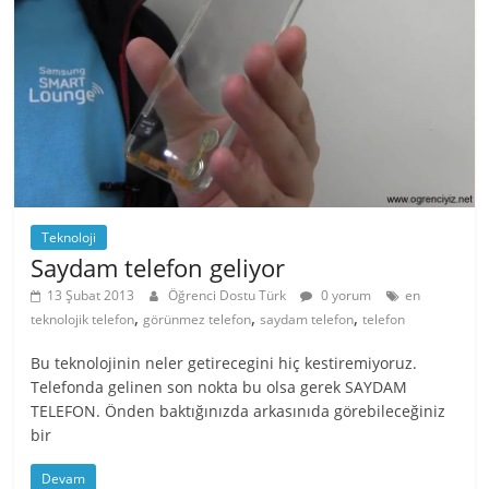
Teknoloji
Saydam telefon geliyor
13 Şubat 2013
Öğrenci Dostu Türk
0 yorum
en
,
,
,
teknolojik telefon
görünmez telefon
saydam telefon
telefon
Bu teknolojinin neler getirecegini hiç kestiremiyoruz.
Telefonda gelinen son nokta bu olsa gerek SAYDAM
TELEFON. Önden baktığınızda arkasınıda görebileceğiniz
bir
Devam