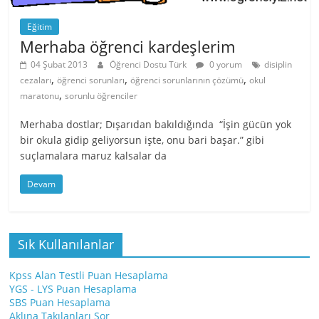
Eğitim
Merhaba öğrenci kardeşlerim
04 Şubat 2013
Öğrenci Dostu Türk
0 yorum
disiplin
,
,
,
cezaları
öğrenci sorunları
öğrenci sorunlarının çözümü
okul
,
maratonu
sorunlu öğrenciler
Merhaba dostlar; Dışarıdan bakıldığında “İşin gücün yok
bir okula gidip geliyorsun işte, onu bari başar.” gibi
suçlamalara maruz kalsalar da
Devam
Sık Kullanılanlar
Kpss Alan Testli Puan Hesaplama
YGS - LYS Puan Hesaplama
SBS Puan Hesaplama
Aklına Takılanları Sor