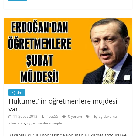
Eğitim
Hükumet’ in öğretmenlere müjdesi
var!
11 Şubat 2013
ilbat55
0 yorum
il içi eş durumu
,
atamaları
öğretmenlere müjde
Bakanlar kurulu sonrasında konuşan Hükumet sözcüsü ve