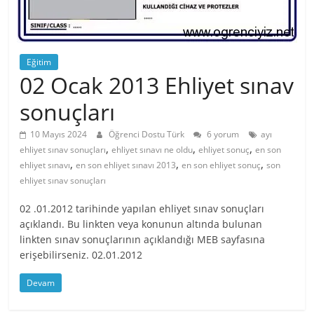
Eğitim
02 Ocak 2013 Ehliyet sınav
sonuçları
10 Mayıs 2024
Öğrenci Dostu Türk
6 yorum
ayı
,
,
,
ehliyet sınav sonuçları
ehliyet sınavı ne oldu
ehliyet sonuç
en son
,
,
,
ehliyet sınavı
en son ehliyet sınavı 2013
en son ehliyet sonuç
son
ehliyet sınav sonuçları
02 .01.2012 tarihinde yapılan ehliyet sınav sonuçları
açıklandı. Bu linkten veya konunun altında bulunan
linkten sınav sonuçlarının açıklandığı MEB sayfasına
erişebilirseniz. 02.01.2012
Devam