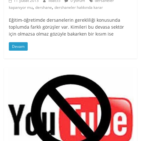
11 Şubat 2013
ilbat55
0 yorum
dersaneler
,
,
kapanıyor mu
dershane
dershaneler hakkında karar
Eğitim-öğretimde dersanelerin gerekliliği konusunda
toplumda farklı görüşler var. Kimileri bu devasa sektör
için olmazsa olmaz gözüyle bakarken bir kısım ise
Devam