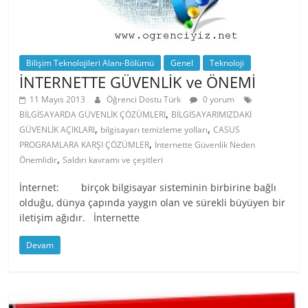
Bilişim Teknolojileri Alanı-Bölümü
Genel
Teknoloji
İNTERNETTE GÜVENLİK ve ÖNEMİ
11 Mayıs 2013
Öğrenci Dostu Türk
0 yorum
,
BİLGİSAYARDA GÜVENLİK ÇÖZÜMLERİ
BİLGİSAYARIMIZDAKİ
,
,
GÜVENLİK AÇIKLARI
bilgisayarı temizleme yolları
CASUS
,
PROGRAMLARA KARŞI ÇÖZÜMLER
İnternette Güvenlik Neden
,
Önemlidir
Saldırı kavramı ve çeşitleri
İnternet: birçok bilgisayar sisteminin birbirine bağlı
olduğu, dünya çapında yaygın olan ve sürekli büyüyen bir
iletişim ağıdır. İnternette
Devam