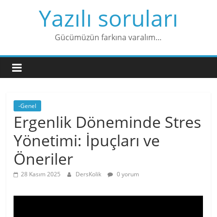
Skip
Yazılı soruları
to
content
Gücümüzün farkına varalım…
-Genel
Ergenlik Döneminde Stres
Yönetimi: İpuçları ve
Öneriler
28 Kasım 2025
DersKolik
0 yorum