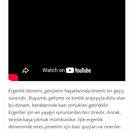
Ergenlik dönemi, gençlerin hayatlarında önemli bir geçiş
sürecidir. Büyüme, gelişme ve kimlik arayışıyla dolu olan
bu dönem, beraberinde bazı zorlukları getirebilir.
Ergenler için en yaygın sorunlardan biri strestir. Ancak,
stresle başa çıkmak mümkündür. İşte ergenlik
döneminde stres yönetimi için bazı ipuçları ve öneriler: