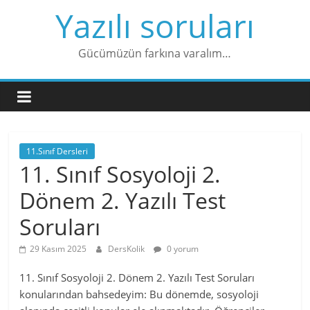
Skip
Yazılı soruları
to
content
Gücümüzün farkına varalım…
11.Sınıf Dersleri
11. Sınıf Sosyoloji 2.
Dönem 2. Yazılı Test
Soruları
29 Kasım 2025
DersKolik
0 yorum
11. Sınıf Sosyoloji 2. Dönem 2. Yazılı Test Soruları
konularından bahsedeyim: Bu dönemde, sosyoloji