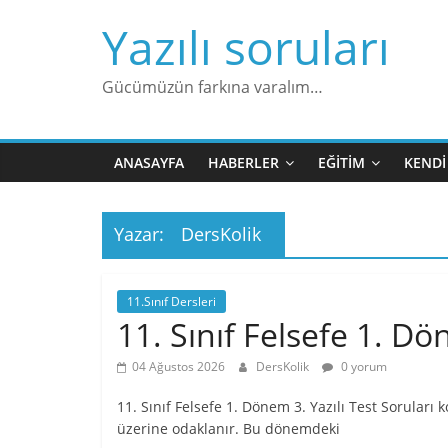
Skip
Yazılı soruları
to
content
Gücümüzün farkına varalım…
ANASAYFA
HABERLER
EĞITIM
KENDI
Yazar:
DersKolik
11.Sınıf Dersleri
11. Sınıf Felsefe 1. Dö
04 Ağustos 2026
DersKolik
0 yorum
11. Sınıf Felsefe 1. Dönem 3. Yazılı Test Soruları
üzerine odaklanır. Bu dönemdeki