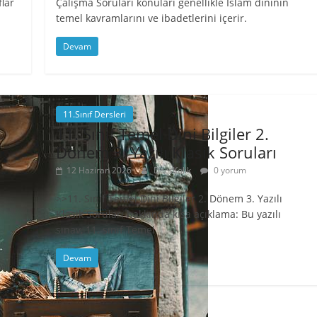
flar
Çalışma Soruları konuları genellikle İslam dininin
temel kavramlarını ve ibadetlerini içerir.
Devam
11.Sınıf Dersleri
11. Sınıf Temel Dini Bilgiler 2.
Dönem 3. Yazılı Klasik Soruları
12 Haziran 2026
DersKolik
0 yorum
>>11. Sınıf Temel Dini Bilgiler 2. Dönem 3. Yazılı
Klasik Soruları hakkında kısa açıklama: Bu yazılı
sınav, 11. sınıf Temel
Devam