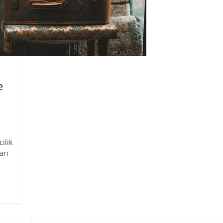
e
ilik
arı