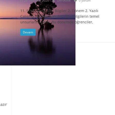
26 Temmuz 2026
DersKolik
0 yorum
11. Sınıf Temel Dini Bilgiler 2. Dönem 2. Yazılı
Çalışma Soruları konuları, dini bilgilerin temel
unsurlarını içerir. Bu dönemde öğrenciler,
Devam
azır