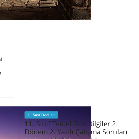
ni
n.
11.Sınıf Dersleri
11. Sınıf Temel Dini Bilgiler 2.
Dönem 2. Yazılı Çalışma Soruları