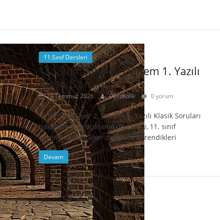
11.Sınıf Dersleri
11. Sınıf Siyer 2. Dönem 1. Yazılı
Klasik Soruları
29 Temmuz 2026
DersKolik
0 yorum
>>11. Sınıf Siyer 2. Dönem 1. Yazılı Klasik Soruları
hakkında kısa açıklama: Bu sınav, 11. sınıf
öğrencilerinin Siyer dersinde öğrendikleri
Devam