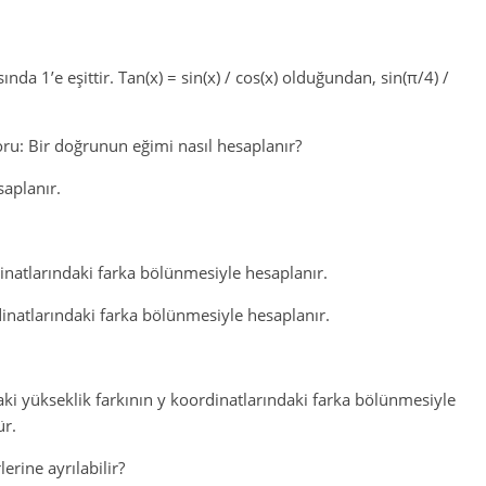
nda 1’e eşittir. Tan(x) = sin(x) / cos(x) olduğundan, sin(π/4) /
ru: Bir doğrunun eğimi nasıl hesaplanır?
saplanır.
dinatlarındaki farka bölünmesiyle hesaplanır.
rdinatlarındaki farka bölünmesiyle hesaplanır.
ki yükseklik farkının y koordinatlarındaki farka bölünmesiyle
ür.
erine ayrılabilir?