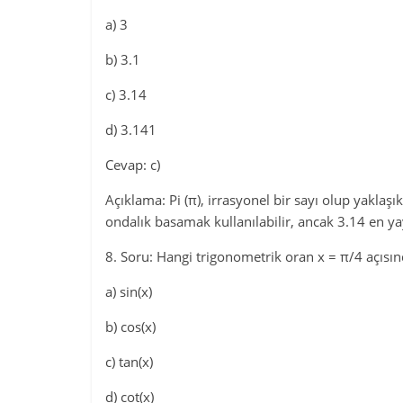
a) 3
b) 3.1
c) 3.14
d) 3.141
Cevap: c)
Açıklama: Pi (π), irrasyonel bir sayı olup yaklaşı
ondalık basamak kullanılabilir, ancak 3.14 en ya
8. Soru: Hangi trigonometrik oran x = π/4 açısınd
a) sin(x)
b) cos(x)
c) tan(x)
d) cot(x)