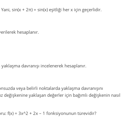
i, sin(x + 2π) = sin(x) eşitliği her x için geçerlidir.
erilerek hesaplanır.
 yaklaşma davranışı incelenerek hesaplanır.
onsuzda veya belirli noktalarda yaklaşma davranışını
z değişkenine yaklaşan değerler için bağımlı değişkenin nasıl
ru: f(x) = 3x^2 + 2x – 1 fonksiyonunun türevidir?