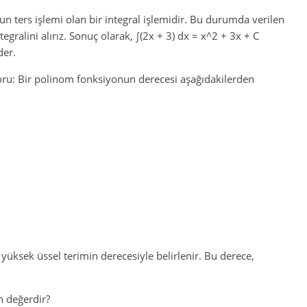
un ters işlemi olan bir integral işlemidir. Bu durumda verilen
tegralini alırız. Sonuç olarak, ∫(2x + 3) dx = x^2 + 3x + C
der.
oru: Bir polinom fonksiyonun derecesi aşağıdakilerden
üksek üssel terimin derecesiyle belirlenir. Bu derece,
ın değerdir?