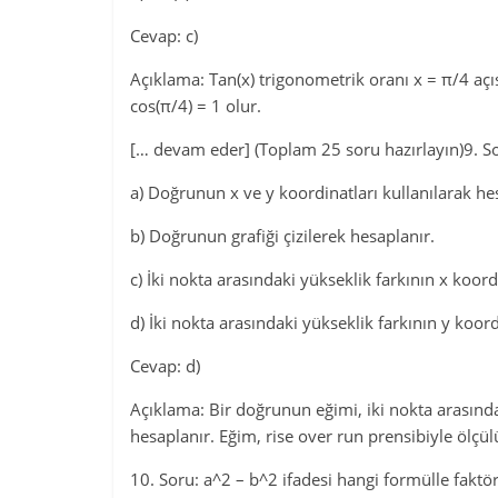
Cevap: c)
Açıklama: Tan(x) trigonometrik oranı x = π/4 açısı
cos(π/4) = 1 olur.
[… devam eder] (Toplam 25 soru hazırlayın)9. So
a) Doğrunun x ve y koordinatları kullanılarak he
b) Doğrunun grafiği çizilerek hesaplanır.
c) İki nokta arasındaki yükseklik farkının x koor
d) İki nokta arasındaki yükseklik farkının y koo
Cevap: d)
Açıklama: Bir doğrunun eğimi, iki nokta arasında
hesaplanır. Eğim, rise over run prensibiyle ölçül
10. Soru: a^2 – b^2 ifadesi hangi formülle faktörl