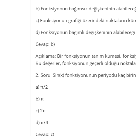
b) Fonksiyonun bağımsız değişkeninin alabilece
c) Fonksiyonun grafiği üzerindeki noktaların kü
d) Fonksiyonun bağımlı değişkeninin alabileceği
Cevap: b)
Açıklama: Bir fonksiyonun tanım kümesi, fonksi
Bu değerler, fonksiyonun geçerli olduğu noktaları
2. Soru: Sin(x) fonksiyonunun periyodu kaç biri
a) π/2
b) π
c) 2π
d) π/4
Cevap: c)