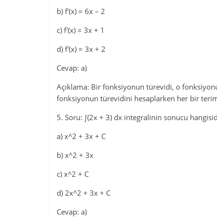
b) f'(x) = 6x – 2
c) f'(x) = 3x + 1
d) f'(x) = 3x + 2
Cevap: a)
Açıklama: Bir fonksiyonun türevidi, o fonksiyonu
fonksiyonun türevidini hesaplarken her bir terimin 
5. Soru: ∫(2x + 3) dx integralinin sonucu hangisid
a) x^2 + 3x + C
b) x^2 + 3x
c) x^2 + C
d) 2x^2 + 3x + C
Cevap: a)