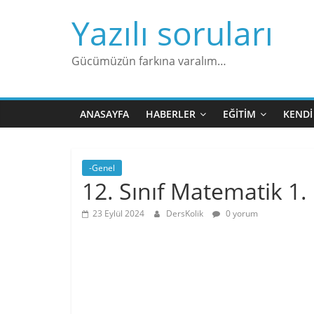
Skip
Yazılı soruları
to
content
Gücümüzün farkına varalım…
ANASAYFA
HABERLER
EĞITIM
KENDI
-Genel
12. Sınıf Matematik 1.
23 Eylül 2024
DersKolik
0 yorum