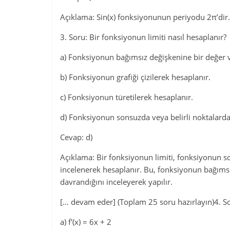
Açıklama: Sin(x) fonksiyonunun periyodu 2π’dir. Yan
3. Soru: Bir fonksiyonun limiti nasıl hesaplanır?
a) Fonksiyonun bağımsız değişkenine bir değer v
b) Fonksiyonun grafiği çizilerek hesaplanır.
c) Fonksiyonun türetilerek hesaplanır.
d) Fonksiyonun sonsuzda veya belirli noktalarda
Cevap: d)
Açıklama: Bir fonksiyonun limiti, fonksiyonun s
incelenerek hesaplanır. Bu, fonksiyonun bağımsı
davrandığını inceleyerek yapılır.
[… devam eder] (Toplam 25 soru hazırlayın)4. So
a) f'(x) = 6x + 2