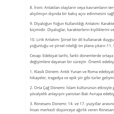
8. İroni: Anlatılan olayların veya kavramların te
alışılmışın dışında bir bakış açısı edinmesini sağl
9. Diyaloğun Yoğun Kullanıldığı Anlatım: Karakte
biçimidir. Diyaloglar, karakterlerin kişiliklerini ve
10. Lirik Anlatım: Şiirsel bir dil kullanarak duyg
yoğunluğu ve şiirsel niteliği ön plana çıkarır.11
Cevap: Edebiyat tarihi, farklı dönemlerde ortaya 
değişimlere dayanan bir süreçtir. Önemli edebiya
1. Klasik Dönem: Antik Yunan ve Roma edebiyatı
hikayeler, tragedya ve epik şiir gibi türler gelişmi
2. Orta Çağ Dönemi: İslam kültürünün etkisiyle g
şövalyelik anlayışını yansıtan Batı Avrupa ede
3. Rönesans Dönemi: 14. ve 17. yüzyıllar arasın
İnsan merkezli düşünceye ağırlık veren Rönesa