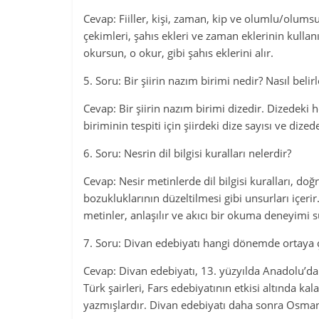
Cevap: Fiiller, kişi, zaman, kip ve olumlu/olumsuz
çekimleri, şahıs ekleri ve zaman eklerinin kulla
okursun, o okur, gibi şahıs eklerini alır.
5. Soru: Bir şiirin nazım birimi nedir? Nasıl belirl
Cevap: Bir şiirin nazım birimi dizedir. Dizedeki 
biriminin tespiti için şiirdeki dize sayısı ve di
6. Soru: Nesrin dil bilgisi kuralları nelerdir?
Cevap: Nesir metinlerde dil bilgisi kuralları, do
bozukluklarının düzeltilmesi gibi unsurları içerir
metinler, anlaşılır ve akıcı bir okuma deneyimi 
7. Soru: Divan edebiyatı hangi dönemde ortaya 
Cevap: Divan edebiyatı, 13. yüzyılda Anadolu’d
Türk şairleri, Fars edebiyatının etkisi altında kal
yazmışlardır. Divan edebiyatı daha sonra Osman