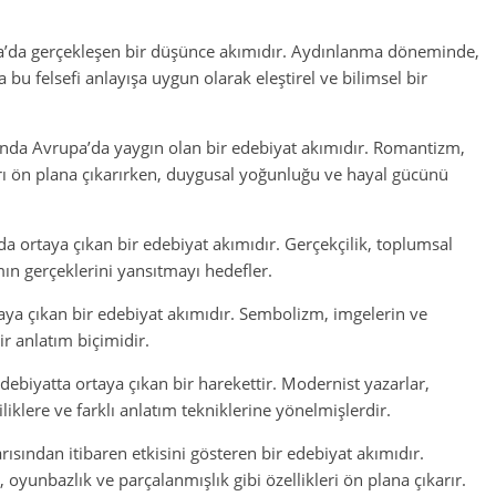
a’da gerçekleşen bir düşünce akımıdır. Aydınlanma döneminde,
 bu felsefi anlayışa uygun olarak eleştirel ve bilimsel bir
ında Avrupa’da yaygın olan bir edebiyat akımıdır. Romantizm,
arı ön plana çıkarırken, duygusal yoğunluğu ve hayal gücünü
nda ortaya çıkan bir edebiyat akımıdır. Gerçekçilik, toplumsal
mın gerçeklerini yansıtmayı hedefler.
ya çıkan bir edebiyat akımıdır. Sembolizm, imgelerin ve
r anlatım biçimidir.
ebiyatta ortaya çıkan bir harekettir. Modernist yazarlar,
iklere ve farklı anlatım tekniklerine yönelmişlerdir.
ısından itibaren etkisini gösteren bir edebiyat akımıdır.
yunbazlık ve parçalanmışlık gibi özellikleri ön plana çıkarır.