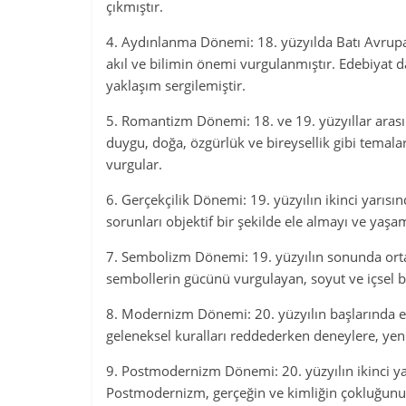
çıkmıştır.
4. Aydınlanma Dönemi: 18. yüzyılda Batı Avrup
akıl ve bilimin önemi vurgulanmıştır. Edebiyat da
yaklaşım sergilemiştir.
5. Romantizm Dönemi: 18. ve 19. yüzyıllar aras
duygu, doğa, özgürlük ve bireysellik gibi temal
vurgular.
6. Gerçekçilik Dönemi: 19. yüzyılın ikinci yarısı
sorunları objektif bir şekilde ele almayı ve yaşa
7. Sembolizm Dönemi: 19. yüzyılın sonunda orta
sembollerin gücünü vurgulayan, soyut ve içsel bi
8. Modernizm Dönemi: 20. yüzyılın başlarında ed
geleneksel kuralları reddederken deneylere, yenil
9. Postmodernizm Dönemi: 20. yüzyılın ikinci yar
Postmodernizm, gerçeğin ve kimliğin çokluğunu, o