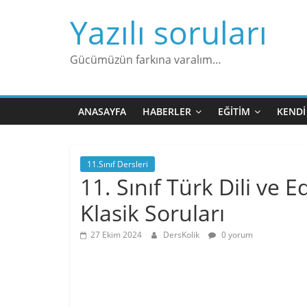
Skip
Yazılı soruları
to
content
Gücümüzün farkına varalım…
ANASAYFA
HABERLER
EĞITIM
KENDI
11.Sınıf Dersleri
11. Sınıf Türk Dili ve 
Klasik Soruları
27 Ekim 2024
DersKolik
0 yorum