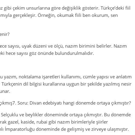
 gibi çekim unsurlarına göre değişiklik gösterir. Türkçe’deki fiil
nımıyla gerçekleşir. Örneğin, okumak fiili ben okurum, sen
enir?
hece sayısı, uyak düzeni ve ölçü, nazım birimini belirler. Nazım
zedeki hece sayısı göz önünde bulundurulmalıdır.
ğru yazım, noktalama işaretleri kullanımı, cümle yapısı ve anlatım
. Türkçenin dil bilgisi kurallarına uygun bir şekilde yazılmış nesir
sunar.
çıkmış7. Soru: Divan edebiyatı hangi dönemde ortaya çıkmıştır?
a Selçuklu ve beylikler döneminde ortaya çıkmıştır. Bu dönemde
arak gazel, kaside, rubai gibi nazım birimleriyle şiirler
lı İmparatorluğu döneminde de gelişmiş ve zirveye ulaşmıştır.