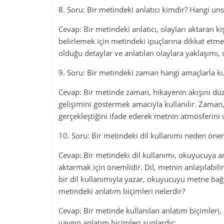
8. Soru: Bir metindeki anlatıcı kimdir? Hangi unsu
Cevap: Bir metindeki anlatıcı, olayları aktaran k
belirlemek için metindeki ipuçlarına dikkat etmek 
olduğu detaylar ve anlatılan olaylara yaklaşımı, 
9. Soru: Bir metindeki zaman hangi amaçlarla kul
Cevap: Bir metinde zaman, hikayenin akışını düz
gelişimini göstermek amacıyla kullanılır. Zaman,
gerçekleştiğini ifade ederek metnin atmosferini v
10. Soru: Bir metindeki dil kullanımı neden önem
Cevap: Bir metindeki dil kullanımı, okuyucuya anl
aktarmak için önemlidir. Dil, metnin anlaşılabilirli
bir dil kullanımıyla yazar, okuyucuyu metne bağl
metindeki anlatım biçimleri nelerdir?
Cevap: Bir metinde kullanılan anlatım biçimleri, 
yaygın anlatım biçimleri şunlardır: