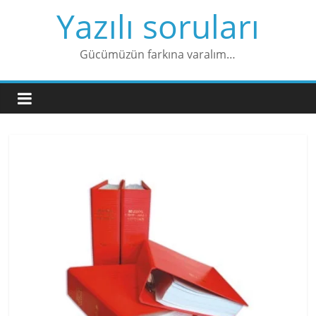
Skip
Yazılı soruları
to
content
Gücümüzün farkına varalım…