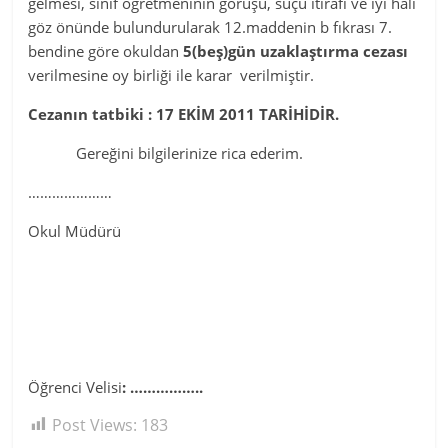
gelmesi, sınıf öğretmeninin görüşü, suçu itirafı ve iyi hali
göz önünde bulundurularak 12.maddenin b fıkrası 7.
bendine göre okuldan
5(beş)gün uzaklaştırma cezası
verilmesine oy birliği ile karar verilmiştir.
Cezanın tatbiki : 17 EKİM 2011 TARİHİDİR.
Gereğini bilgilerinize rica ederim.
…………………
Okul Müdürü
Öğrenci Velisi
: ……………..
Post Views:
183