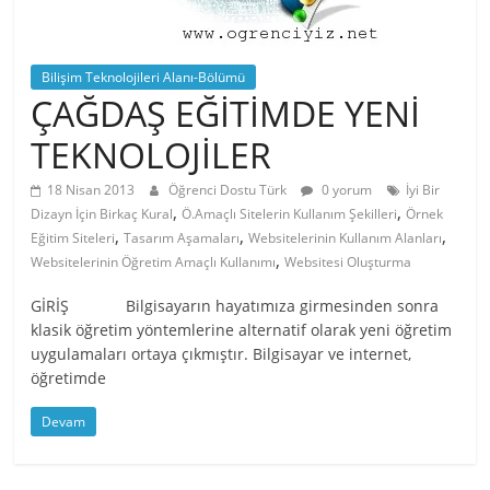
Bilişim Teknolojileri Alanı-Bölümü
ÇAĞDAŞ EĞİTİMDE YENİ
TEKNOLOJİLER
18 Nisan 2013
Öğrenci Dostu Türk
0 yorum
İyi Bir
,
,
Dizayn İçin Birkaç Kural
Ö.Amaçlı Sitelerin Kullanım Şekilleri
Örnek
,
,
,
Eğitim Siteleri
Tasarım Aşamaları
Websitelerinin Kullanım Alanları
,
Websitelerinin Öğretim Amaçlı Kullanımı
Websitesi Oluşturma
GİRİŞ Bilgisayarın hayatımıza girmesinden sonra
klasik öğretim yöntemlerine alternatif olarak yeni öğretim
uygulamaları ortaya çıkmıştır. Bilgisayar ve internet,
öğretimde
Devam