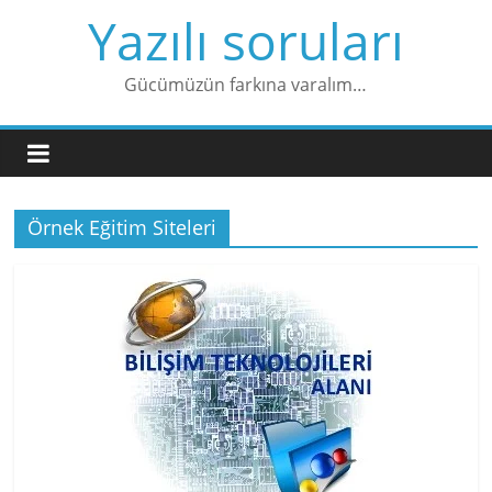
Skip
Yazılı soruları
to
content
Gücümüzün farkına varalım…
Örnek Eğitim Siteleri