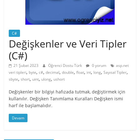
C#
Değişkenler ve Veri Tipler
(C#)
21 Şubat 2023
Öğrenci Dostu Türk
0 yorum
asp.net
,
,
,
,
,
,
,
,
,
veri tipleri
byte
c#
decimal
double
float
int
long
Sayısal Tipler
,
,
,
,
sbyte
short
uint
ulong
ushort
Değişkenler bir bilgiyi hafızada tutmak, değiştirmek için
kullanılır. Değişken Tanımlama Kuralları Değişken ismi
harf ile başlamalıdır.
Devam