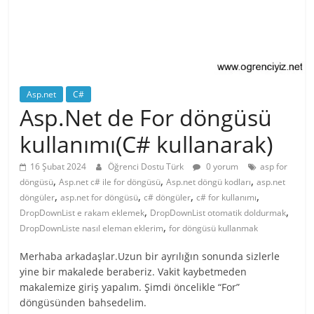
Asp.net
C#
Asp.Net de For döngüsü
kullanımı(C# kullanarak)
16 Şubat 2024
Öğrenci Dostu Türk
0 yorum
asp for
,
,
,
döngüsü
Asp.net c# ile for döngüsü
Asp.net döngü kodları
asp.net
,
,
,
,
döngüler
asp.net for döngüsü
c# döngüler
c# for kullanımı
,
,
DropDownList e rakam eklemek
DropDownList otomatik doldurmak
,
DropDownListe nasıl eleman eklerim
for döngüsü kullanmak
Merhaba arkadaşlar.Uzun bir ayrılığın sonunda sizlerle
yine bir makalede beraberiz. Vakit kaybetmeden
makalemize giriş yapalım. Şimdi öncelikle “For”
döngüsünden bahsedelim.