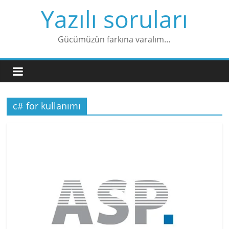
Skip
Yazılı soruları
to
content
Gücümüzün farkına varalım…
c# for kullanımı