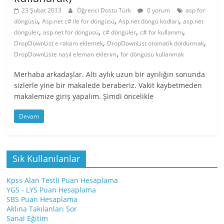
23 Şubat 2013
Öğrenci Dostu Türk
0 yorum
asp for
,
,
,
döngüsü
Asp.net c# ile for döngüsü
Asp.net döngü kodları
asp.net
,
,
,
,
döngüler
asp.net for döngüsü
c# döngüler
c# for kullanımı
,
,
DropDownList e rakam eklemek
DropDownList otomatik doldurmak
,
DropDownListe nasıl eleman eklerim
for döngüsü kullanmak
Merhaba arkadaşlar. Altı aylık uzun bir ayrılığın sonunda
sizlerle yine bir makalede beraberiz. Vakit kaybetmeden
makalemize giriş yapalım. Şimdi öncelikle
Devam
Sık Kullanılanlar
Kpss Alan Testli Puan Hesaplama
YGS - LYS Puan Hesaplama
SBS Puan Hesaplama
Aklına Takılanları Sor
Sanal Eğitim