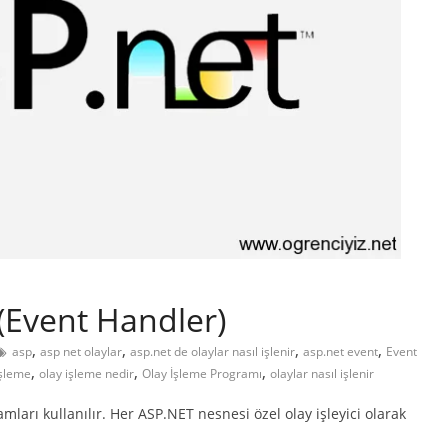
(Event Handler)
,
,
,
,
asp
asp net olaylar
asp.net de olaylar nasıl işlenir
asp.net event
Event
,
,
,
İşleme
olay işleme nedir
Olay İşleme Programı
olaylar nasıl işlenir
mları kullanılır. Her ASP.NET nesnesi özel olay işleyici olarak