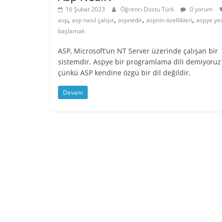
16 Şubat 2023
Öğrenci Dostu Türk
0 yorum
,
,
,
,
asp
asp nasıl çalışır
aspnedir
aspnin özellikleri
aspye ye
başlamak
ASP, Microsoft’un NT Server üzerinde çalışan bir
sistemdir. Aspye bir programlama dili demiyoruz
çünkü ASP kendine özgü bir dil değildir,
Devam