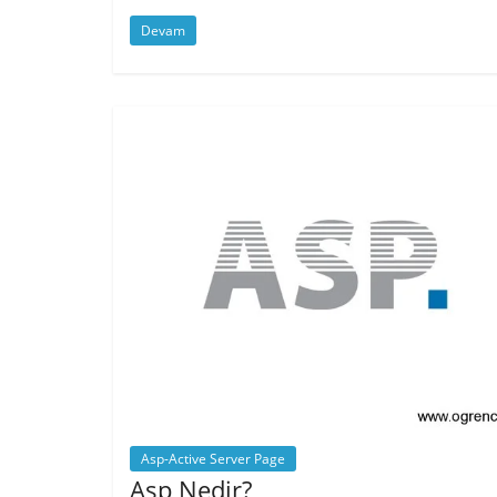
Devam
Asp-Active Server Page
Asp Nedir?