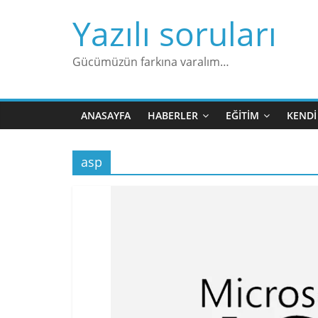
Skip
Yazılı soruları
to
content
Gücümüzün farkına varalım…
ANASAYFA
HABERLER
EĞITIM
KENDI
asp