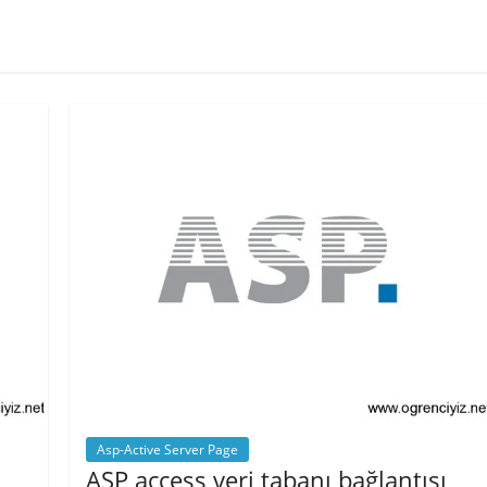
Asp-Active Server Page
ASP access veri tabanı bağlantısı