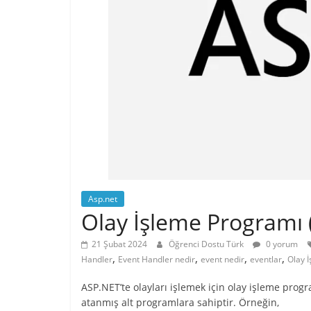
Asp.net
Olay İşleme Programı 
21 Şubat 2024
Öğrenci Dostu Türk
0 yorum
,
,
,
,
Handler
Event Handler nedir
event nedir
eventlar
Olay 
ASP.NET’te olayları işlemek için olay işleme progra
atanmış alt programlara sahiptir. Örneğin,