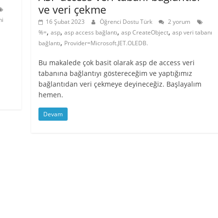
ve veri çekme
ni
16 Şubat 2023
Öğrenci Dostu Türk
2 yorum
,
,
,
,
%=
asp
asp access bağlantı
asp CreateObject
asp veri tabanı
,
bağlantı
Provider=Microsoft.JET.OLEDB.
Bu makalede çok basit olarak asp de access veri
tabanına bağlantıyı göstereceğim ve yaptığımız
bağlantıdan veri çekmeye deyineceğiz. Başlayalım
hemen.
Devam