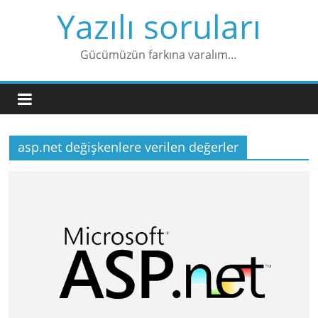
Skip
Yazılı soruları
to
content
Gücümüzün farkına varalım…
asp.net değişkenlere verilen değerler