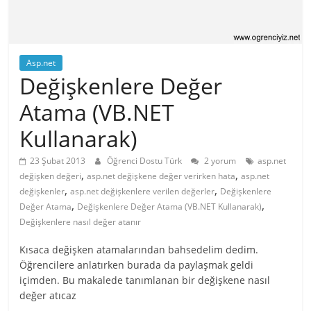
Asp.net
Değişkenlere Değer
Atama (VB.NET
Kullanarak)
23 Şubat 2013
Öğrenci Dostu Türk
2 yorum
asp.net
,
,
değişken değeri
asp.net değişkene değer verirken hata
asp.net
,
,
değişkenler
asp.net değişkenlere verilen değerler
Değişkenlere
,
,
Değer Atama
Değişkenlere Değer Atama (VB.NET Kullanarak)
Değişkenlere nasıl değer atanır
Kısaca değişken atamalarından bahsedelim dedim.
Öğrencilere anlatırken burada da paylaşmak geldi
içimden. Bu makalede tanımlanan bir değişkene nasıl
değer atıcaz