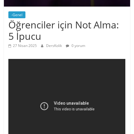
-Genel
Öğrenciler için Not Alma:
5 İpucu
27 Nisan 2025
DersKolik
0 yorum