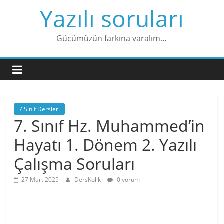
Skip
Yazılı soruları
to
content
Gücümüzün farkına varalım…
7.Sınıf Dersleri
7. Sınıf Hz. Muhammed’in
Hayatı 1. Dönem 2. Yazılı
Çalışma Soruları
27 Mart 2025
DersKolik
0 yorum