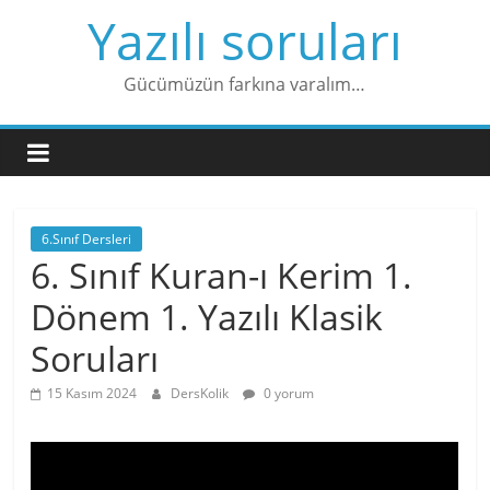
Skip
Yazılı soruları
to
content
Gücümüzün farkına varalım…
6.Sınıf Dersleri
6. Sınıf Kuran-ı Kerim 1.
Dönem 1. Yazılı Klasik
Soruları
15 Kasım 2024
DersKolik
0 yorum