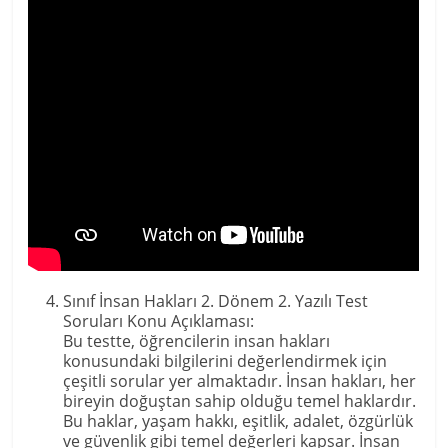
Sınıf İnsan Hakları 2. Dönem 2. Yazılı Test
Soruları Konu Açıklaması:
Bu testte, öğrencilerin insan hakları
konusundaki bilgilerini değerlendirmek için
çeşitli sorular yer almaktadır. İnsan hakları, her
bireyin doğuştan sahip olduğu temel haklardır.
Bu haklar, yaşam hakkı, eşitlik, adalet, özgürlük
ve güvenlik gibi temel değerleri kapsar. İnsan