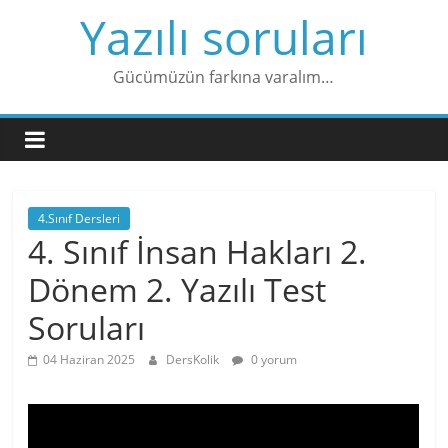
Skip
Yazılı soruları
to
content
Gücümüzün farkına varalım…
4.Sınıf Dersleri
4. Sınıf İnsan Hakları 2.
Dönem 2. Yazılı Test
Soruları
04 Haziran 2025
DersKolik
0 yorum