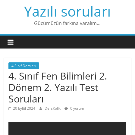
Skip
Yazılı soruları
to
content
Gücümüzün farkına varalım…
4.Sınıf Dersleri
4. Sınıf Fen Bilimleri 2.
Dönem 2. Yazılı Test
Soruları
20 Eylül 2024
DersKolik
0 yorum