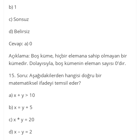
b) 1
c) Sonsuz
d) Belirsiz
Cevap: a) 0
Açıklama: Boş küme, hiçbir elemana sahip olmayan bir
kümedir. Dolayısıyla, boş kümenin eleman sayısı 0’dır.
15. Soru: Aşağıdakilerden hangisi doğru bir
matematiksel ifadeyi temsil eder?
a) x + y > 10
b) x = y + 5
c) x * y = 20
d) x – y = 2