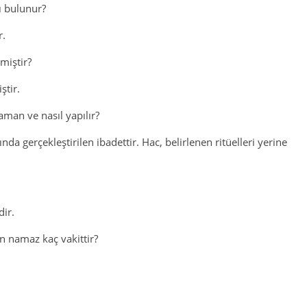
ı bulunur?
r.
miştir?
ştir.
aman ve nasıl yapılır?
ında gerçekleştirilen ibadettir. Hac, belirlenen ritüelleri yerine
dir.
an namaz kaç vakittir?