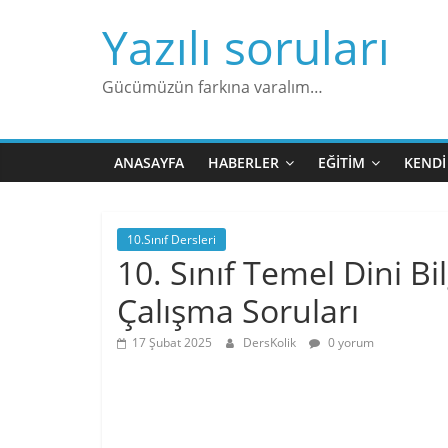
Skip
Yazılı soruları
to
content
Gücümüzün farkına varalım…
ANASAYFA
HABERLER
EĞITIM
KENDI
10.Sınıf Dersleri
10. Sınıf Temel Dini Bi
Çalışma Soruları
17 Şubat 2025
DersKolik
0 yorum