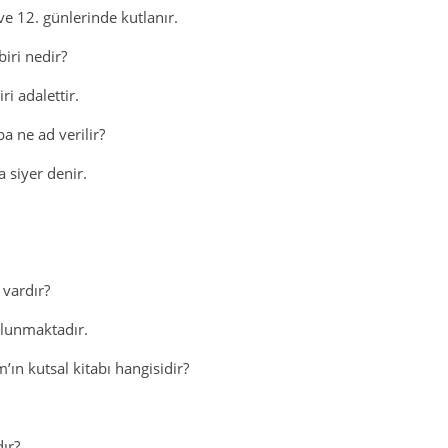
ve 12. günlerinde kutlanır.
iri nedir?
i adalettir.
a ne ad verilir?
 siyer denir.
 vardır?
ulunmaktadır.
’ın kutsal kitabı hangisidir?
ır?