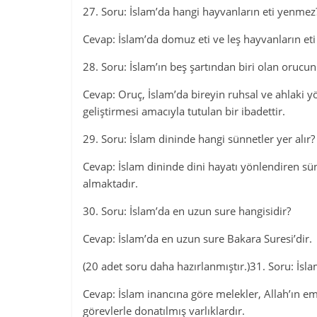
27. Soru: İslam’da hangi hayvanların eti yenmez
Cevap: İslam’da domuz eti ve leş hayvanların et
28. Soru: İslam’ın beş şartından biri olan orucu
Cevap: Oruç, İslam’da bireyin ruhsal ve ahlaki yö
geliştirmesi amacıyla tutulan bir ibadettir.
29. Soru: İslam dininde hangi sünnetler yer alır?
Cevap: İslam dininde dini hayatı yönlendiren sün
almaktadır.
30. Soru: İslam’da en uzun sure hangisidir?
Cevap: İslam’da en uzun sure Bakara Suresi’dir.
(20 adet soru daha hazırlanmıştır.)31. Soru: İsla
Cevap: İslam inancına göre melekler, Allah’ın emi
görevlerle donatılmış varlıklardır.