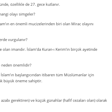
de, özellikle de 27. gece kutlanır.
angi olayı simgeler?
am’ın en önemli mucizelerinden biri olan Mirac olayını
yerde vurgulanır?
ine olan imandır. İslam’da Kuran-ı Kerim’in birçok ayetinde
e neden önemlidir?
 İslam’ın başlangıcından itibaren tüm Müslümanlar için
ak büyük öneme sahiptir.
azabı gerektiren) ve küçük günahlar (hafif cezaları olan) olarak