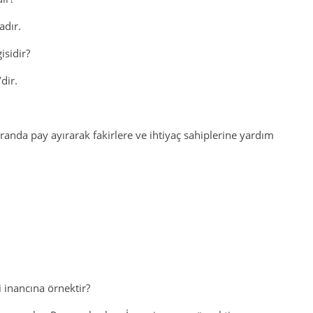
adır.
sidir?
dir.
oranda pay ayırarak fakirlere ve ihtiyaç sahiplerine yardım
 inancına örnektir?