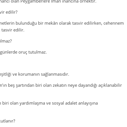
inancı olan Peygamberlere İman inancına örnektir.
ir edilir?
metlerin bulunduğu bir mekân olarak tasvir edilirken, cehennem
asvir edilir.
ulmaz?
 günlerde oruç tutulmaz.
eşitliği ve korumanın sağlanmasıdır.
m’ın beş şartından biri olan zekatın neye dayandığı açıklanabilir
n biri olan yardımlaşma ve sosyal adalet anlayışına
utlanır?