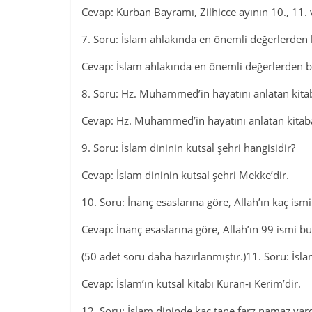
Cevap: Kurban Bayramı, Zilhicce ayının 10., 11. 
7. Soru: İslam ahlakında en önemli değerlerden b
Cevap: İslam ahlakında en önemli değerlerden bir
8. Soru: Hz. Muhammed’in hayatını anlatan kitab
Cevap: Hz. Muhammed’in hayatını anlatan kitaba
9. Soru: İslam dininin kutsal şehri hangisidir?
Cevap: İslam dininin kutsal şehri Mekke’dir.
10. Soru: İnanç esaslarına göre, Allah’ın kaç ismi
Cevap: İnanç esaslarına göre, Allah’ın 99 ismi b
(50 adet soru daha hazırlanmıştır.)11. Soru: İslam
Cevap: İslam’ın kutsal kitabı Kuran-ı Kerim’dir.
12. Soru: İslam dininde kaç tane farz namaz vard