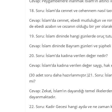
Cevap: Peygamberlere inanmak İslam’ın altıncı 
18. Soru: İslam’da cennet ve cehennem nasıl tasv
Cevap: İslam’da cennet, ebedi mutluluğun ve ni
de ebedi azabın ve cezanın olduğu bir yer olarak t
19. Soru: İslam dininde hangi günlerde oruç tut
Cevap: İslam dininde Bayram günleri ve şüpheli
20. Soru: İslam’da kadına verilen değer nedir?
Cevap: İslam’da kadına verilen değer saygı, hak 
(30 adet soru daha hazırlanmıştır.)21. Soru: İsla
mi?
Cevap: Zekat, İslam’ın dayandığı temel ilkelerde
dayanmaktadır.
22. Soru: Kadir Gecesi hangi ayda ve ne zaman k