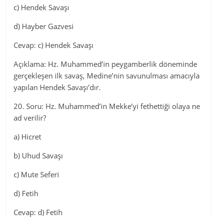
c) Hendek Savaşı
d) Hayber Gazvesi
Cevap: c) Hendek Savaşı
Açıklama: Hz. Muhammed’in peygamberlik döneminde
gerçekleşen ilk savaş, Medine’nin savunulması amacıyla
yapılan Hendek Savaşı’dır.
20. Soru: Hz. Muhammed’in Mekke’yi fethettiği olaya ne
ad verilir?
a) Hicret
b) Uhud Savaşı
c) Mute Seferi
d) Fetih
Cevap: d) Fetih