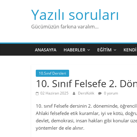
Skip
Yazılı soruları
to
content
Gücümüzün farkına varalım…
ANASAYFA
HABERLER
EĞITIM
KENDI
10.Sınıf Dersleri
10. Sınıf Felsefe 2. Dö
02 Haziran 2025
DersKolik
0 yorum
10. sınıf Felsefe dersinin 2. döneminde, öğrenciler
Ahlaki felsefede etik kuramlar, iyi ve kötü, doğru
devlet, demokrasi, insan hakları gibi konular üz
yöntemler de ele alınır.