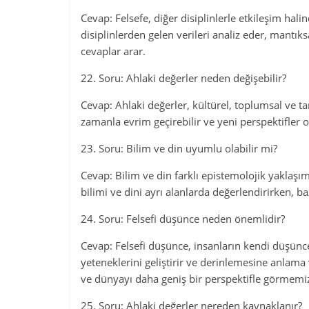
Cevap: Felsefe, diğer disiplinlerle etkileşim hali
disiplinlerden gelen verileri analiz eder, mantık
cevaplar arar.
22. Soru: Ahlaki değerler neden değişebilir?
Cevap: Ahlaki değerler, kültürel, toplumsal ve tar
zamanla evrim geçirebilir ve yeni perspektifler or
23. Soru: Bilim ve din uyumlu olabilir mi?
Cevap: Bilim ve din farklı epistemolojik yaklaşıml
bilimi ve dini ayrı alanlarda değerlendirirken, baz
24. Soru: Felsefi düşünce neden önemlidir?
Cevap: Felsefi düşünce, insanların kendi düşünce
yeteneklerini geliştirir ve derinlemesine anla
ve dünyayı daha geniş bir perspektifle görmemiz
25. Soru: Ahlaki değerler nereden kaynaklanır?