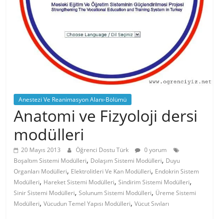
Anestezi Ve Reanimasyon Alanı-Bölümü
Anatomi ve Fizyoloji dersi
modülleri
20 Mayıs 2013
Öğrenci Dostu Türk
0 yorum
,
,
Boşaltım Sistemi Modülleri
Dolaşım Sistemi Modülleri
Duyu
,
,
Organları Modülleri
Elektrolitleri Ve Kan Modülleri
Endokrin Sistem
,
,
,
Modülleri
Hareket Sistemi Modülleri
Sindirim Sistemi Modülleri
,
,
Sinir Sistemi Modülleri
Solunum Sistemi Modülleri
Üreme Sistemi
,
,
Modülleri
Vücudun Temel Yapısı Modülleri
Vücut Sıvıları