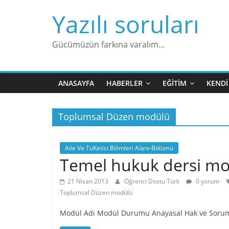
Skip
Yazılı soruları
to
content
Gücümüzün farkına varalım…
ANASAYFA
HABERLER
EĞITIM
KENDI
Toplumsal Düzen modülü
Aile Ve TüKetici Bilimleri Alanı-Bölümü
Temel hukuk dersi mo
21 Nisan 2013
Öğrenci Dostu Türk
0 yorum
Toplumsal Düzen modülü
Modül Adı Modül Durumu Anayasal Hak ve Sorumlu