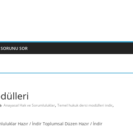
 SORUNU SOR
dülleri
,
,
Anayasal Hak ve Sorumluluklar
Temel hukuk dersi modülleri indir
luklar Hazır / İndir Toplumsal Düzen Hazır / İndir