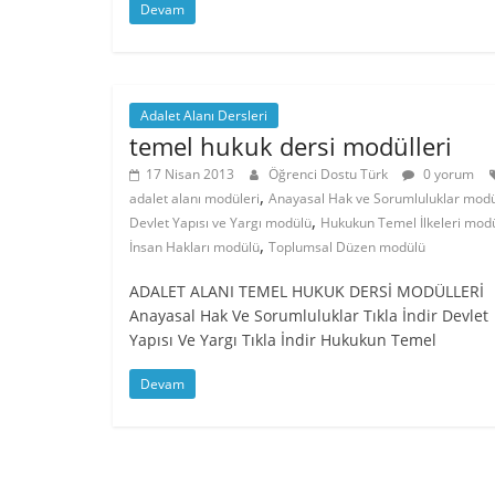
Devam
Adalet Alanı Dersleri
temel hukuk dersi modülleri
17 Nisan 2013
Öğrenci Dostu Türk
0 yorum
,
adalet alanı modüleri
Anayasal Hak ve Sorumluluklar mod
,
Devlet Yapısı ve Yargı modülü
Hukukun Temel İlkeleri mod
,
İnsan Hakları modülü
Toplumsal Düzen modülü
ADALET ALANI TEMEL HUKUK DERSİ MODÜLLERİ
Anayasal Hak Ve Sorumluluklar Tıkla İndir Devlet
Yapısı Ve Yargı Tıkla İndir Hukukun Temel
Devam