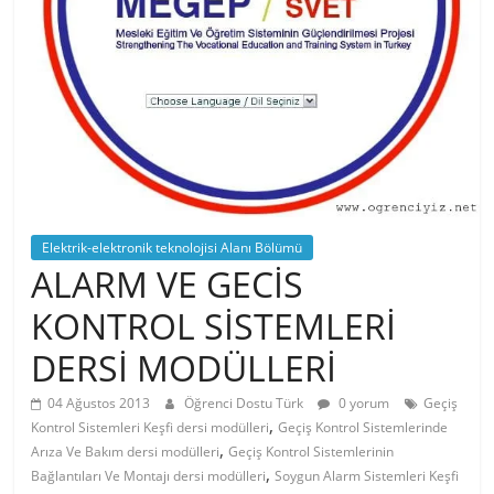
Elektrik-elektronik teknolojisi Alanı Bölümü
ALARM VE GECİS
KONTROL SİSTEMLERİ
DERSİ MODÜLLERİ
04 Ağustos 2013
Öğrenci Dostu Türk
0 yorum
Geçiş
,
Kontrol Sistemleri Keşfi dersi modülleri
Geçiş Kontrol Sistemlerinde
,
Arıza Ve Bakım dersi modülleri
Geçiş Kontrol Sistemlerinin
,
Bağlantıları Ve Montajı dersi modülleri
Soygun Alarm Sistemleri Keşfi