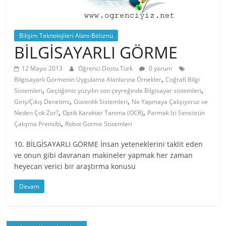
Bilişim Teknolojileri Alanı-Bölümü
BİLGİSAYARLI GÖRME
12 Mayıs 2013
Öğrenci Dostu Türk
0 yorum
,
Bilgisayarlı Görmenin Uygulama Alanlarına Örnekler
Coğrafi Bilgi
,
,
Sistemleri
Geçtiğimiz yüzyılın son çeyreğinde Bilgisayar sistemleri
,
,
Giriş/Çıkış Denetimi
Güvenlik Sistemleri
Ne Yapmaya Çalışıyoruz ve
,
,
Neden Çok Zor?
Optik Karakter Tanıma (OCR)
Parmak İzi Sensörün
,
Çalışma Prensibi
Robot Görme Sistemleri
10. BİLGİSAYARLI GÖRME İnsan yeteneklerini taklit eden
ve onun gibi davranan makineler yapmak her zaman
heyecan verici bir araştırma konusu
Devam