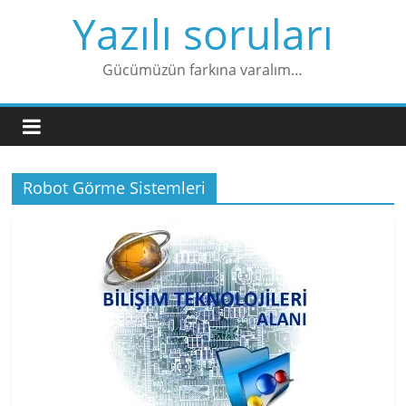
Skip
Yazılı soruları
to
content
Gücümüzün farkına varalım…
Robot Görme Sistemleri