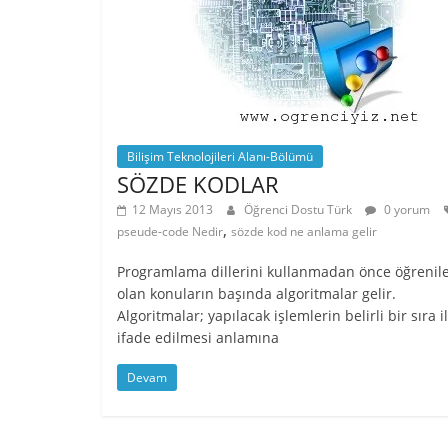
Bilişim Teknolojileri Alanı-Bölümü
SÖZDE KODLAR
12 Mayıs 2013
Öğrenci Dostu Türk
0 yorum
,
pseude-code Nedir
sözde kod ne anlama gelir
Programlama dillerini kullanmadan önce öğrenil
olan konuların başında algoritmalar gelir.
Algoritmalar; yapılacak işlemlerin belirli bir sıra i
ifade edilmesi anlamına
Devam