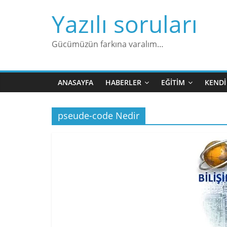
Skip
Yazılı soruları
to
content
Gücümüzün farkına varalım…
ANASAYFA
HABERLER
EĞITIM
KENDI
pseude-code Nedir