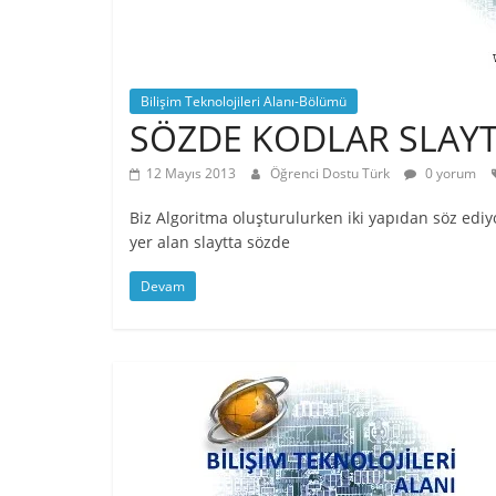
Bilişim Teknolojileri Alanı-Bölümü
SÖZDE KODLAR SLAY
12 Mayıs 2013
Öğrenci Dostu Türk
0 yorum
Biz Algoritma oluşturulurken iki yapıdan söz ediyo
yer alan slaytta sözde
Devam