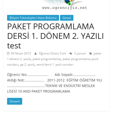
Bilişim Teknolojileri Alanı-Bölümü
Genel
PAKET PROGRAMLAMA
DERSİ 1. DÖNEM 2. YAZILI
test
09 Nisan 2013
Öğrenci Dostu Türk
3 yorum
paket
,
,
1.dönem 2. yazılı
paket programlama
paket programlama yazılı
,
,
soruları
pp 2. yazılı
word dersi 1. yazlı soruları
Öğrenci No:………………….. Adı Soyadı:……………………
Aldığı Not:………………… 2011-2012 EĞİTİM ÖĞRETİM YILI
…………………………………..TEKNİK VE ENDÜSTRİ MESLEK
LİSESİ 10 AND PAKET PROGRAMLAMA
Devam