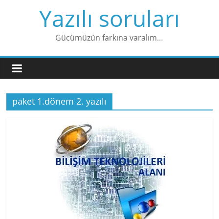
Skip
Yazılı soruları
to
content
Gücümüzün farkına varalım…
paket 1.dönem 2. yazılı