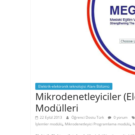
Elektrik-elektronik teknolojisi Alanı Bölümü
Mikrodenetleyiciler (El
Modülleri
22 Eylül 2013
Öğrenci Dostu Türk
0 yorum
,
,
İşlemler modülü
Mikrodenetleyici Programlama modülü
M