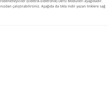
rodenetleyiciler (Elektrik-Elektronik) Dersi Modülleri aşağıdadır.
ızdan çalıştırabilirsiniz. Aşağıda da tıkla indir yazan linklere sağ