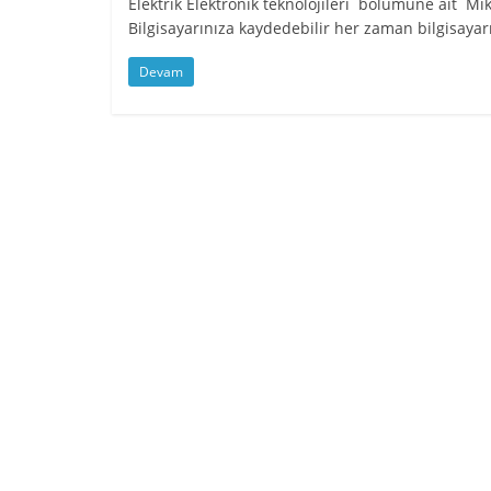
Elektrik Elektronik teknolojileri bölümüne ait Mik
Bilgisayarınıza kaydedebilir her zaman bilgisayarın
Devam