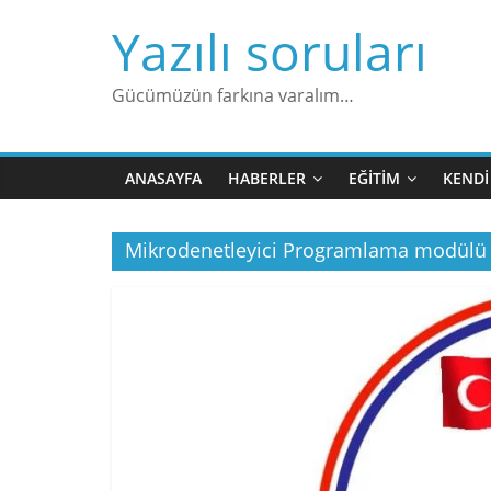
Skip
Yazılı soruları
to
content
Gücümüzün farkına varalım…
ANASAYFA
HABERLER
EĞITIM
KENDI
Mikrodenetleyici Programlama modülü