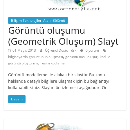
Bilişim Teknolojileri Alanı-Bölümü
Görüntü oluşumu
(Geometrik Oluşum) Slayt
01 Mayıs 2013
Öğrenci Dostu Türk
0 yorum
,
,
bilgisayarda görüntünün oluşması
görüntü nasıl oluşur
kod ile
,
görüntü oluşturma
resim kodlama
Görüntü modelleme ile alakalı bir slayttır.Bu konu
hakkında detaylı bilgilere ulaşmak için bu bağlantıyı
kullanabilirsiniz. Slaytın ön izlemesi aşağıdadır. Ön
Devam