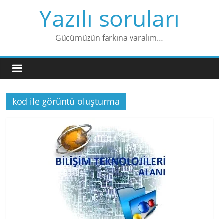
Skip
Yazılı soruları
to
content
Gücümüzün farkına varalım…
kod ile görüntü oluşturma