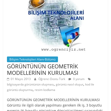
Bilişim Teknolojileri Alanı-Bölümü
GÖRÜNTÜNÜN GEOMETRİK
MODELLERİNİN KURULMASI
01 Mayıs 2013
Öğrenci Dostu Türk
0 yorum
,
,
bilgisayarda görüntünün oluşması
görüntü nasıl oluşur
kod ile
,
görüntü oluşturma
resim kodlama
GÖRÜNTÜNÜN GEOMETRİK MODELLERİNİN KURULMASI
Görüntü ile ilgili olarak yapılması gereken ilk iş, 3 boyutlu
evrenin iki boyutlu görüntüye dönüştürülmesi sırasındaki