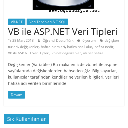
VB.NET
Veri Tabanları & T-SQL
VB ile ASP.NET Veri Tipleri
28 Mart 2013
Öğrenci Dostu Türk
0 yorum
değişken
,
,
,
,
,
türleri
değişkenler
hafıza birimleri
hafıza nasıl olur
hafıza nedir
,
,
VB ile ASP.NET Veri Tipleri
vb.net değişkenler
vb.net hafıza
Değişkenler (Variables) Bu makalemizde vb.net ile asp.net
sayfalarında değişkenlerden bahsedeceğiz. Bilgisayarlar,
kullanıcılar tarafından kendilerine verilen bilgileri, verileri
hafıza adı verilen birimlerinde
Devam
Sık Kullanılanlar