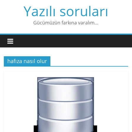
Skip
Yazılı soruları
to
content
Gücümüzün farkına varalım…
hafıza nasıl olur