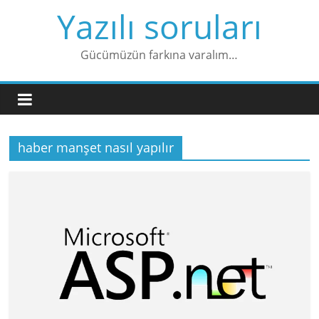
Skip
Yazılı soruları
to
content
Gücümüzün farkına varalım…
haber manşet nasıl yapılır