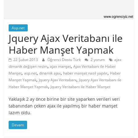
Asp.net
Jquery Ajax Veritabanı ile
Haber Manşet Yapmak
22 Şubat 2013
Öğrenci Dostu Türk
2 yorum
ajax
,
,
dimanik değişen resim
ajax manşet
Ajax Veritabanı ile Haber
,
,
,
,
Manşet
asp.net
dinamik ajax
haber manşet nasıl yapılır
Haber
,
,
Manşet Yapmak
Jquery Ajax Veritabanı
Jquery Ajax Veritabanı ile
,
Haber Manşet Yapmak
Jquery Veritabanı ile Haber Manşet
Yaklaşık 2 ay önce birine bir site yaparken verileri veri
tabanından çeken ajax ile yapılmış bir haber manşet
lazım oldu.
Devam