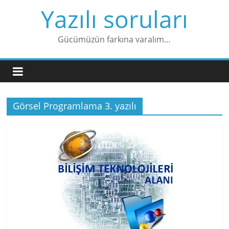
Skip
Yazılı soruları
to
content
Gücümüzün farkına varalım…
Görsel Programlama 3. yazılı