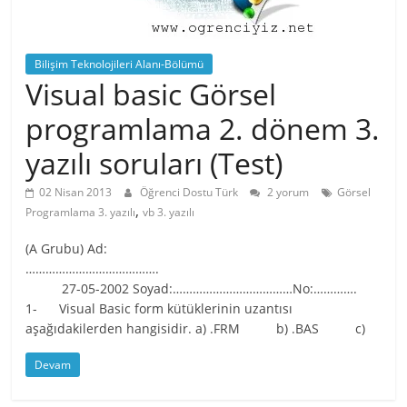
Bilişim Teknolojileri Alanı-Bölümü
Visual basic Görsel
programlama 2. dönem 3.
yazılı soruları (Test)
02 Nisan 2013
Öğrenci Dostu Türk
2 yorum
Görsel
,
Programlama 3. yazılı
vb 3. yazılı
(A Grubu) Ad:
………………………………….
27-05-2002 Soyad:………………………………No:………….
1- Visual Basic form kütüklerinin uzantısı
aşağıdakilerden hangisidir. a) .FRM b) .BAS c)
Devam