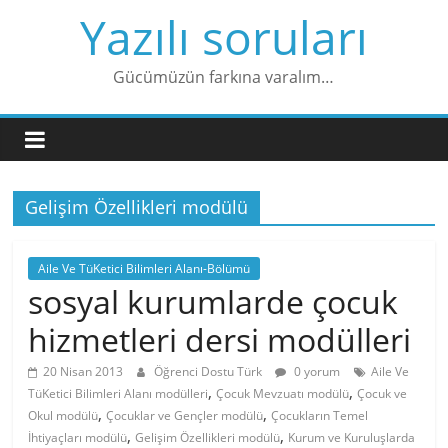
Skip
Yazılı soruları
to
content
Gücümüzün farkına varalım…
Gelişim Özellikleri modülü
Aile Ve TüKetici Bilimleri Alanı-Bölümü
sosyal kurumlarde çocuk
hizmetleri dersi modülleri
20 Nisan 2013
Öğrenci Dostu Türk
0 yorum
Aile Ve
,
,
TüKetici Bilimleri Alanı modülleri
Çocuk Mevzuatı modülü
Çocuk ve
,
,
Okul modülü
Çocuklar ve Gençler modülü
Çocukların Temel
,
,
İhtiyaçları modülü
Gelişim Özellikleri modülü
Kurum ve Kuruluşlarda