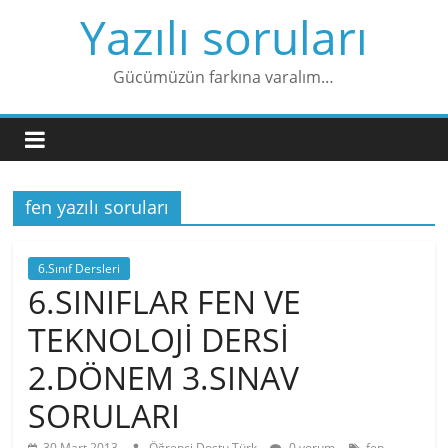
Skip
Yazılı soruları
to
content
Gücümüzün farkına varalım…
fen yazılı soruları
6.Sınıf Dersleri
6.SINIFLAR FEN VE
TEKNOLOJİ DERSİ
2.DÖNEM 3.SINAV
SORULARI
30 Mart 2013
Öğrenci Dostu Türk
0 yorum
fen