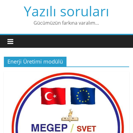
Skip
Yazılı soruları
to
content
Gücümüzün farkına varalım…
Enerji Üretimi modülü