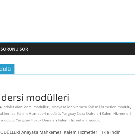
 SORUNU SOR
odülü
i dersi modülleri
,
,
adalet alanı dersi modülleri
Anayasa Mahkemesi Kalem Hizmetleri modülü
,
ahkemesi Kalem Hizmetleri modülü
Yargıtay Ceza Daireleri Kalem Hizmetleri
,
i modülü
Yargıtay Hukuk Daireleri Kalem Hizmetleri modülü
ODÜLLERİ Anayasa Mahkemesi Kalem Hizmetleri Tıkla İndir