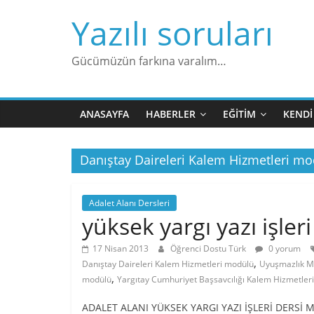
Skip
Yazılı soruları
to
content
Gücümüzün farkına varalım…
ANASAYFA
HABERLER
EĞITIM
KENDI
Danıştay Daireleri Kalem Hizmetleri m
Adalet Alanı Dersleri
yüksek yargı yazı işler
17 Nisan 2013
Öğrenci Dostu Türk
0 yorum
,
Danıştay Daireleri Kalem Hizmetleri modülü
Uyuşmazlık M
,
modülü
Yargıtay Cumhuriyet Başsavcılığı Kalem Hizmetler
ADALET ALANI YÜKSEK YARGI YAZI İŞLERİ DERSİ M