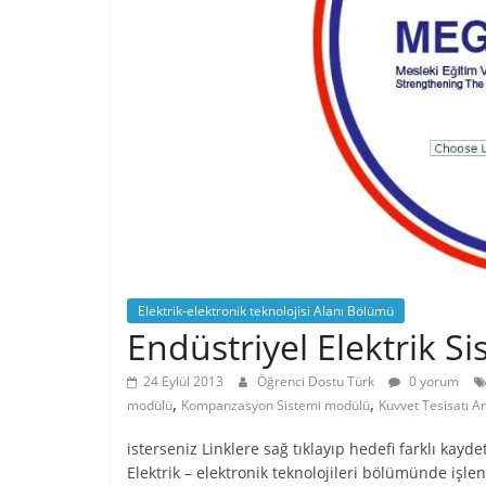
Elektrik-elektronik teknolojisi Alanı Bölümü
Endüstriyel Elektrik Si
24 Eylül 2013
Öğrenci Dostu Türk
0 yorum
,
,
modülü
Kompanzasyon Sistemi modülü
Kuvvet Tesisatı A
isterseniz Linklere sağ tıklayıp hedefi farklı kayde
Elektrik – elektronik teknolojileri bölümünde işle