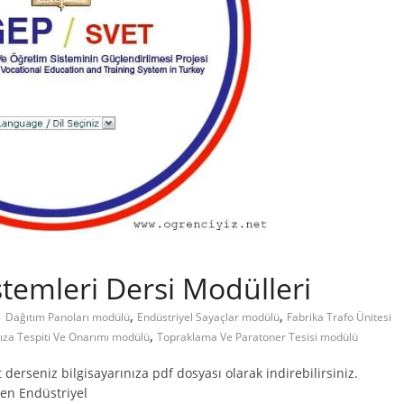
stemleri Dersi Modülleri
,
,
Dağıtım Panoları modülü
Endüstriyel Sayaçlar modülü
Fabrika Trafo Ünitesi
,
rıza Tespiti Ve Onarımı modülü
Topraklama Ve Paratoner Tesisi modülü
t derseniz bilgisayarınıza pdf dosyası olarak indirebilirsiniz.
nen Endüstriyel