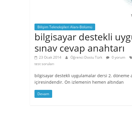
Bilişim Teknolojileri Alanı-Bölümü
bilgisayar destekli uy
sınav cevap anahtarı
23 Ocak 2014
Öğrenci Dostu Türk
0 yorum
test soruları
bilgisayar destekli uygulamalar dersi 2. döneme ait
içiresindendir. Ön izlemenin hemen altından
Devam