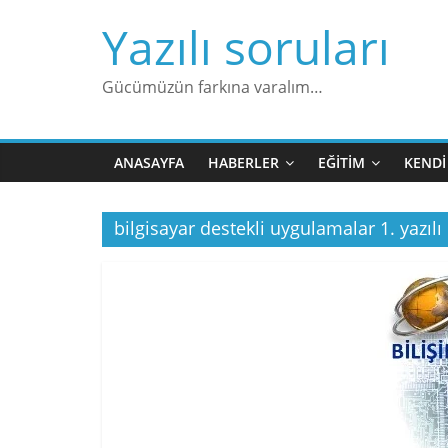
Skip
Yazılı soruları
to
content
Gücümüzün farkına varalım…
ANASAYFA
HABERLER
EĞITIM
KENDI
bilgisayar destekli uygulamalar 1. yazılı