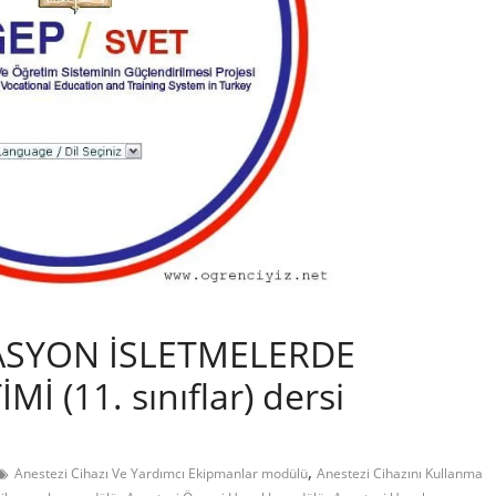
ASYON İSLETMELERDE
İ (11. sınıflar) dersi
,
Anestezi Cihazı Ve Yardımcı Ekipmanlar modülü
Anestezi Cihazını Kullanma