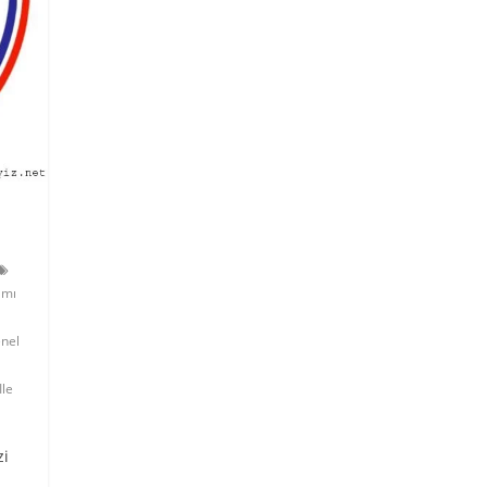
ımı
nel
Ile
zi