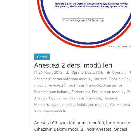
Genel
Anestezi 2 dersi modülleri
20 Mayıs 2013
Öğrenci Dostu Türk
0 yorum
,
Anestezi Cihazını Kullanma modülü
Anestezi Cihazının Bak
,
,
modülü
Anestezi Öncesi Hazırlık modülü
Anestezi ve
,
,
Reanimasyon bölümü
Endotrakeal Entübasyon modülü
Ge
,
Anestezi Uygulaması Için Hazırlık modülü
Hastanın
,
,
Monitörizasyonu modülü
İndüksiyon modülü
Yüz Maskesi 
Ventilasyon modülü
Anestezi Cihazını Kullanma modülü, İndir Aneste
Cihazının Bakımı modülü, İndir Anestezi Öncesi