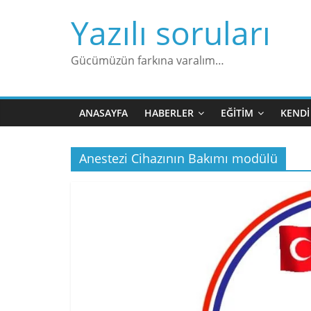
Skip
Yazılı soruları
to
content
Gücümüzün farkına varalım…
ANASAYFA
HABERLER
EĞITIM
KENDI
Anestezi Cihazının Bakımı modülü