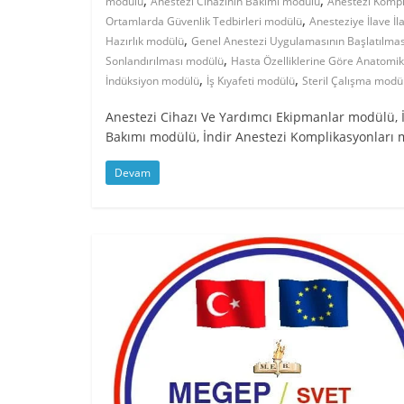
,
,
modülü
Anestezi Cihazının Bakımı modülü
Anestezi Kompl
,
Ortamlarda Güvenlik Tedbirleri modülü
Anesteziye İlave İ
,
Hazırlık modülü
Genel Anestezi Uygulamasının Başlatılma
,
Sonlandırılması modülü
Hasta Özelliklerine Göre Anatomik 
,
,
İndüksiyon modülü
İş Kıyafeti modülü
Steril Çalışma modü
Anestezi Cihazı Ve Yardımcı Ekipmanlar modülü, İ
Bakımı modülü, İndir Anestezi Komplikasyonları 
Devam