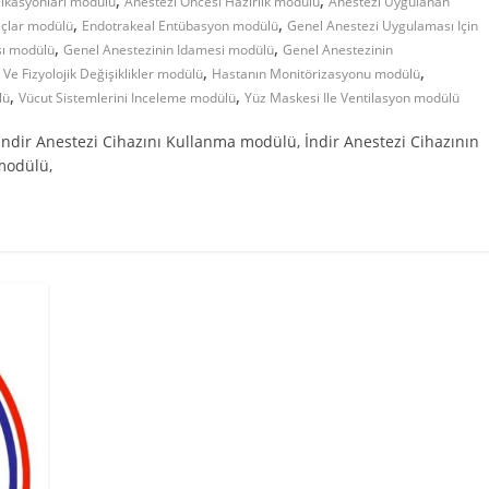
,
,
ikasyonları modülü
Anestezi Öncesi Hazırlık modülü
Anestezi Uygulanan
,
,
laçlar modülü
Endotrakeal Entübasyon modülü
Genel Anestezi Uygulaması Için
,
,
sı modülü
Genel Anestezinin Idamesi modülü
Genel Anestezinin
,
,
Ve Fizyolojik Değişiklikler modülü
Hastanın Monitörizasyonu modülü
,
,
lü
Vücut Sistemlerini Inceleme modülü
Yüz Maskesi Ile Ventilasyon modülü
ndir Anestezi Cihazını Kullanma modülü, İndir Anestezi Cihazının
modülü,