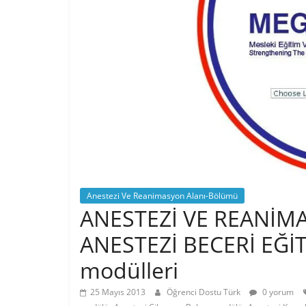
Anestezi Ve Reanimasyon Alanı-Bölümü
ANESTEZİ VE REANİM
ANESTEZİ BECERİ EĞİTİM
modülleri
25 Mayıs 2013
Öğrenci Dostu Türk
0 yorum