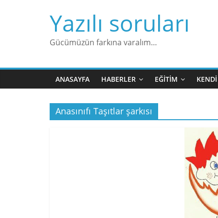
Skip
Yazılı soruları
to
content
Gücümüzün farkına varalım…
ANASAYFA
HABERLER
EĞITIM
KENDI
Anasınıfı Taşıtlar şarkısı