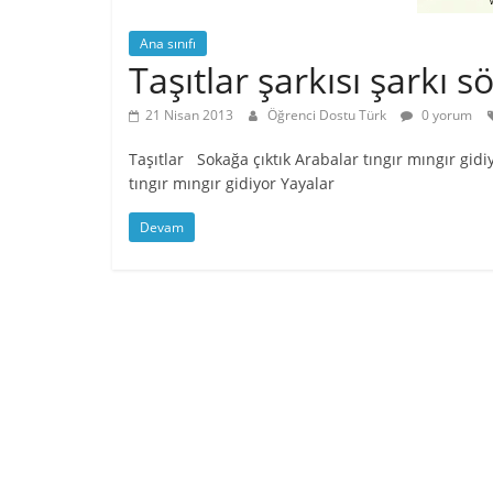
Ana sınıfı
Taşıtlar şarkısı şarkı sö
21 Nisan 2013
Öğrenci Dostu Türk
0 yorum
Taşıtlar Sokağa çıktık Arabalar tıngır mıngır gidiy
tıngır mıngır gidiyor Yayalar
Devam