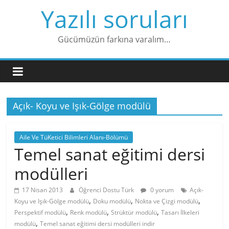
Skip
Yazılı soruları
to
content
Gücümüzün farkına varalım…
Açık- Koyu ve Işık-Gölge modülü
Aile Ve TüKetici Bilimleri Alanı-Bölümü
Temel sanat eğitimi dersi
modülleri
17 Nisan 2013
Öğrenci Dostu Türk
0 yorum
Açık-
,
,
,
Koyu ve Işık-Gölge modülü
Doku modülü
Nokta ve Çizgi modülü
,
,
,
Perspektif modülü
Renk modülü
Strüktür modülü
Tasarı İlkeleri
,
modülü
Temel sanat eğitimi dersi modülleri indir